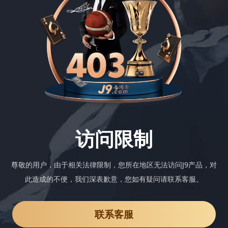
访问限制
尊敬的用户，由于相关法律限制，您所在地区无法访问J9产品，对
此造成的不便，我们深表歉意，您如有疑问请联系客服。
联系客服